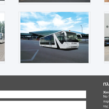
110 εξοπλισμός αερολιμένων Xinfa
110 επιβ
λεωφορείων Aero επιβατών με την ποδιά
καθισμάτ
αργιλίου
Επικοινωνήστε
Πλ
Xin
Νο 
περ
της