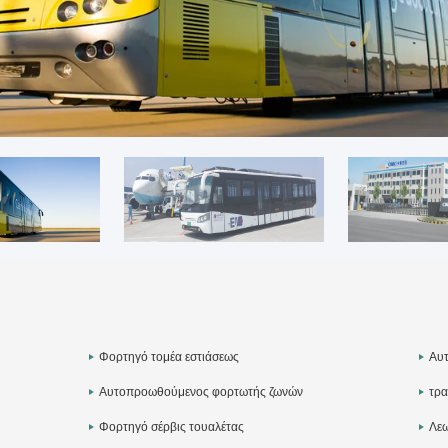
Φορτηγό τομέα εστιάσεως
Αυ
Αυτοπροωθούμενος φορτωτής ζωνών
τρα
μεταφορέων
Φορτηγό σέρβις τουαλέτας
Λεω