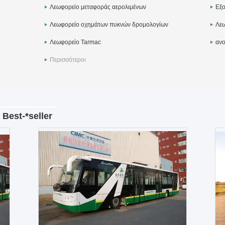
Λεωφορείο μεταφοράς αερολιμένων
Εξο
Λεωφορείο οχημάτων πυκνών δρομολογίων
Λεω
αερολιμένων
Λεωφορείο Tarmac
ανο
Περισσότεροι
Best-*seller
Όχημα πυκνών δρομολογίων 14 κάθισμα
Αντιολισ
6 μηχανή diesel λεωφορείων αερολιμένων
λεωφορεί
πορτών για 110 χωρητικότητα επιβατών
πρότυπα 
Επικοινωνήστε