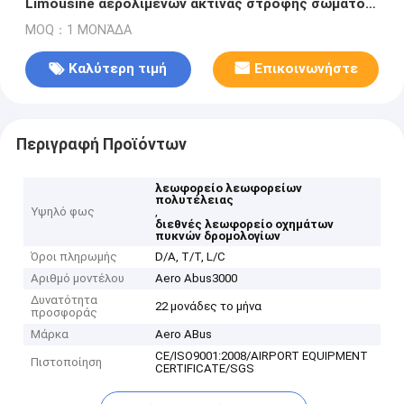
Limousine αερολιμένων ακτίνας στροφής σώματος
κοντό
MOQ：1 ΜΟΝΆΔΑ
Καλύτερη τιμή
Επικοινωνήστε
Περιγραφή Προϊόντων
λεωφορείο λεωφορείων
πολυτέλειας
Υψηλό φως
,
διεθνές λεωφορείο οχημάτων
πυκνών δρομολογίων
Όροι πληρωμής
D/A, T/T, L/C
Αριθμό μοντέλου
Aero Abus3000
Δυνατότητα
22 μονάδες το μήνα
προσφοράς
Μάρκα
Aero ABus
CE/ISO9001:2008/AIRPORT EQUIPMENT
Πιστοποίηση
CERTIFICATE/SGS