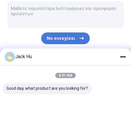
Αυτοπροωθούμενος φορτωτής ζωνών μεταφορέων
τρακτέρ ρυμούλκησης
Φορτηγό υπηρεσιών νερού
Να συνεχίσει
Φορτηγό σέρβις τουαλέτας
Λεωφορείο επιβατών αερολιμένων
Jack Hu
Οι Κατηγορίες Μας
Λεωφορείο Aero
8:31 AM
Λεωφορείο μεταφοράς αερολιμένων
Good day, what product are you looking for?
Εξοπλισμός αερολιμένων Xinfa
Χαμηλά λεωφορεία πατωμάτων
Λεωφορείο ποδιών
Φορτηγό τομέα
Αυτοπροωθού
Λεωφορείο οχημάτων πυκνών δρομολογίων αερολιμένων
αερολιμένων
εστιάσεως
σκαλοπάτια
επιβατών