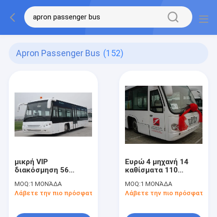
Apron Passenger Bus
(152)
μικρή VIP
Ευρώ 4 μηχανή 14
διακόσμηση 56
καθίσματα 110
λεωφορείων ποδιών
λεωφορείων
MOQ:
1 ΜΟΝΆΔΑ
MOQ:
1 ΜΟΝΆΔΑ
αερολιμένων
κεκλιμένων ραμπών
Λάβετε την πιο πρόσφατη τιμή
Λάβετε την πιο πρόσφατη τι
επιβατών επιβάτες
αυτόματη μετάδοση
που στέκονται την
επιβατών υψηλή -
περιοχή
ποιότητα