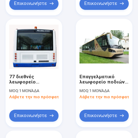
Επικοινωνήστε
Επικοινωνήστε
77 διεθνές
Επαγγελματικό
λεωφορείο
λεωφορείο ποδιών
13650mm×2700mm×3178mm
13 καθισμάτων
MOQ:
1 ΜΟΝΆΔΑ
MOQ:
1 ΜΟΝΆΔΑ
αερολιμένων
λεωφορείων
Λάβετε την πιο πρόσφατη τιμή
Λάβετε την πιο πρόσφατη τι
επιβατών
αερολιμένων με τη
μηχανή της Cummins
Επικοινωνήστε
Επικοινωνήστε