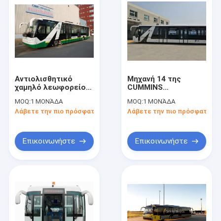
Αντιολισθητικό
Μηχανή 14 της
χαμηλό λεωφορείο
CUMMINS
ποδιών λεωφορείων
λεωφορείο
MOQ:
1 ΜΟΝΆΔΑ
MOQ:
1 ΜΟΝΆΔΑ
Tarmac πατωμάτων
κεκλιμένων ραμπών
Λάβετε την πιο πρόσφατη τιμή
Λάβετε την πιο πρόσφατη τι
με τα πρότυπα IATA
λεωφορείων Tarmac
καθισμάτων για 110
επιβάτες
Επικοινωνήστε
Επικοινωνήστε
Σπίτι
Προϊόντα
Περίπου εμείς