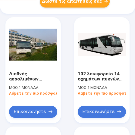
Δώστε τις απαιτήσεις σας
Διεθνές
102 λεωφορείο 14
αερολιμένων
οχημάτων πυκνών
οχημάτων πυκνών
δρομολογίων
MOQ:
1 ΜΟΝΆΔΑ
MOQ:
1 ΜΟΝΆΔΑ
δρομολογίων
αερολιμένων
Λάβετε την πιο πρόσφατη τιμή
Λάβετε την πιο πρόσφατη τι
λεωφορείο σώματος
επιβατών
λεωφορείων ευρύ με
λεωφορείο Seater
το σύστημα δημόσια
με το μόλυβδο
διευθύνσεων DC24V
190H52 - όξινη
Επικοινωνήστε
Επικοινωνήστε
240W
μπαταρία