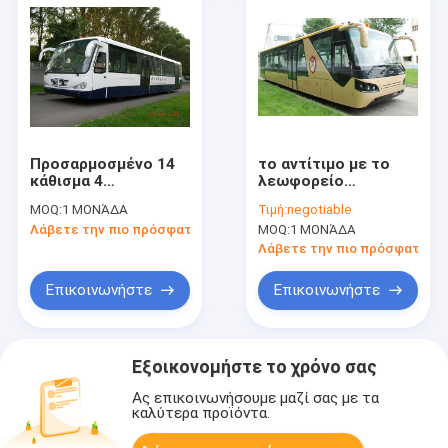
Προσαρμοσμένο 14
το αντίτιμο με το
κάθισμα 4
λεωφορείο
λεωφορείο Allison
αερολιμένων
MOQ:
1 ΜΟΝΆΔΑ
Τιμή:
negotiable
2100 οχημάτων
Cobus3000 που το
Λάβετε την πιο πρόσφατη τιμή
MOQ:
1 ΜΟΝΆΔΑ
πυκνών
σχέδιό μας είναι
δρομολογίων
περισσότερες
Λάβετε την πιο πρόσφατη τι
αερολιμένων
ειδικό και τιμή είναι
πορτών αυτόματη
ανταγωνιστικό
Επικοινωνήστε
Επικοινωνήστε
μετάδοση
Εξοικονομήστε το χρόνο σας
Ας επικοινωνήσουμε μαζί σας με τα
καλύτερα προϊόντα.