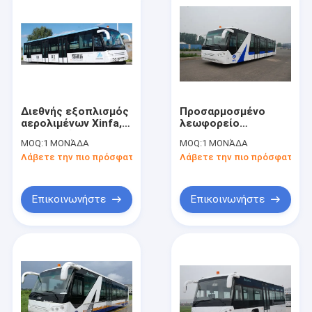
Διεθνής εξοπλισμός
Προσαρμοσμένο
αερολιμένων Xinfa,
λεωφορείο
κοντή σαΐτα VIP
10600mm×2700mm×317
MOQ:
1 ΜΟΝΆΔΑ
MOQ:
1 ΜΟΝΆΔΑ
αερολιμένων ακτίνας
Aero οχημάτων
Λάβετε την πιο πρόσφατη τιμή
Λάβετε την πιο πρόσφατη τι
Turnning
πυκνών
δρομολογίων
αερολιμένων 51 VIP
επιβατών
Επικοινωνήστε
Επικοινωνήστε
Σπίτι
Προϊόντα
Περίπου εμείς