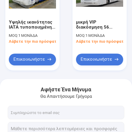
Γύρος εργοστασίων
Ποιοτικός έλεγχος
Υψηλής ικανότητας
μικρή VIP
IATA τυποποιημένη
διακόσμηση 56
Μας ελάτε σε επαφή με
συμπαθητική
λεωφορείων ποδιών
MOQ:
1 ΜΟΝΆΔΑ
MOQ:
1 ΜΟΝΆΔΑ
πόλεων
αερολιμένων
Λάβετε την πιο πρόσφατη τιμή
Λάβετε την πιο πρόσφατη τι
αερολιμένων ζωή
επιβατών επιβάτες
Νέα
υπηρεσιών σαϊτών
που στέκονται την
ανθεκτική
περιοχή
Ζητήστε ένα απόσπασμα
Επικοινωνήστε
Επικοινωνήστε
Λεωφορείο ποδιών αερολιμένων
Αφήστε Ένα Μήνυμα
Θα Απαντήσουμε Γρήγορα
Φορτηγό τομέα εστιάσεως
Αυτοπροωθούμενα σκαλοπάτια επιβατών
Αερολιμένας Ambulift