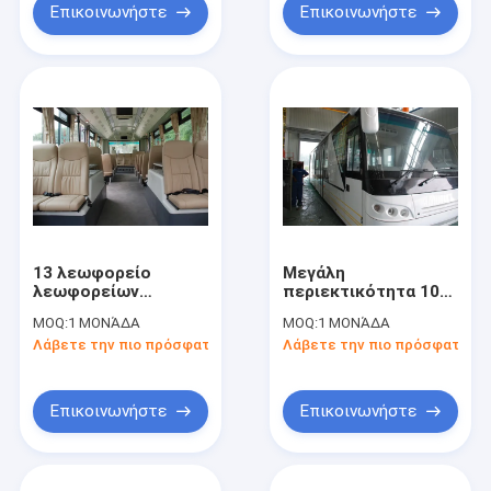
πρότυπα IATA
στροφής
Επικοινωνήστε
Επικοινωνήστε
13 λεωφορείο
Μεγάλη
λεωφορείων
περιεκτικότητα 102
πολυτέλειας
λεωφορείο ποδιών
MOQ:
1 ΜΟΝΆΔΑ
MOQ:
1 ΜΟΝΆΔΑ
λεωφορείων
αερολιμένων
Λάβετε την πιο πρόσφατη τιμή
Λάβετε την πιο πρόσφατη τι
οχημάτων πυκνών
εξοπλισμού
δρομολογίων VIP
αερολιμένων Xinfa
αερολιμένων
επιβατών
μηχανών Seater
Επικοινωνήστε
Επικοινωνήστε
Cummins