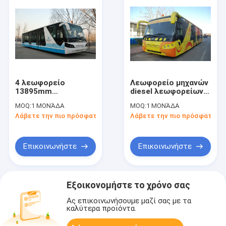
4 λεωφορείο
Λεωφορείο μηχανών
13895mm
diesel λεωφορείων
μεταφοράς
μεταφοράς
MOQ:
1 ΜΟΝΆΔΑ
MOQ:
1 ΜΟΝΆΔΑ
αερολιμένων
αερολιμένων με την
Λάβετε την πιο πρόσφατη τιμή
Λάβετε την πιο πρόσφατη τι
μηχανών diesel
πόρτα A5300
κτυπήματος
καμπινών οδηγών 02
(±20mm)
nr
×3000mm×3178mm
Επικοινωνήστε
Επικοινωνήστε
Εξοικονομήστε το χρόνο σας
Ας επικοινωνήσουμε μαζί σας με τα
καλύτερα προϊόντα.