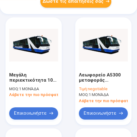
Δώστε τις απαιτήσεις σας
Μεγάλη
Λεωφορείο A5300
περιεκτικότητα 102
μεταφοράς
λεωφορείο
αερολιμένων με τη
MOQ:
1 ΜΟΝΆΔΑ
Τιμή:
negotiable
μεταφοράς
μεγάλη
Λάβετε την πιο πρόσφατη τιμή
MOQ:
1 ΜΟΝΆΔΑ
αερολιμένων
περιεκτικότητα και
επιβατών 12T με τη
την προσαρμοσμένη
Λάβετε την πιο πρόσφατη τι
μηχανή diesel
διακόσμηση
Επικοινωνήστε
Επικοινωνήστε