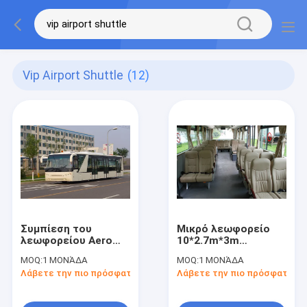
Vip Airport Shuttle
(12)
Συμπίεση του
Μικρό λεωφορείο
λεωφορείου Aero
10*2.7m*3m
οχημάτων πυκνών
μεταφοράς
MOQ:
1 ΜΟΝΆΔΑ
MOQ:
1 ΜΟΝΆΔΑ
δρομολογίων
αερολιμένων
Λάβετε την πιο πρόσφατη τιμή
Λάβετε την πιο πρόσφατη τι
αερολιμένων
οχημάτων πυκνών
πολυτέλειας
δρομολογίων VIP
σώματος με τα
αερολιμένων ακτίνας