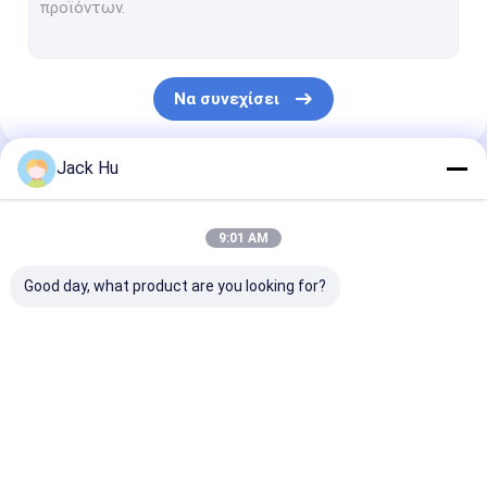
Αυτοπροωθούμενος φορτωτής ζωνών μεταφορέων
τρακτέρ ρυμούλκησης
Να συνεχίσει
Φορτηγό υπηρεσιών νερού
Φορτηγό σέρβις τουαλέτας
Jack Hu
Οι Κατηγορίες Μας
Λεωφορείο επιβατών αερολιμένων
9:01 AM
Λεωφορείο Aero
Good day, what product are you looking for?
Λεωφορείο μεταφοράς αερολιμένων
Εξοπλισμός αερολιμένων Xinfa
Λεωφορείο ποδιών
Φορτηγό τομέα
Αυτοπροωθού
Χαμηλά λεωφορεία πατωμάτων
αερολιμένων
εστιάσεως
σκαλοπάτια
επιβατών
Λεωφορείο οχημάτων πυκνών δρομολογίων αερολιμένων