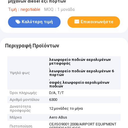
μηχανών diesel έξι πορτών
Τιμή：negotiable
MOQ：1 μονάδα
Καλύτερη τιμή
Επικοινωνήστε
Περιγραφή Προϊόντων
λεωφορείο ποδιών αερολιμένων
μεταφοράς
,
λεωφορείο ποδιών αερολιμένων 6
Υψηλό φως
πορτών
,
σαφές λεωφορείο αερολιμένων
ποδιών
Όροι πληρωμής
D/A, T/T
Αριθμό μοντέλου
6300
Δυνατότητα
12 μονάδες το μήνα
προσφοράς
Μάρκα
Aero ABus
CE/ISO9001:2008/AIRPORT EQUIPMENT
Πιστοποίηση