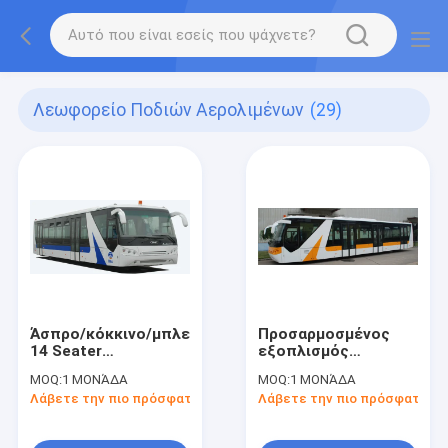
Λεωφορείο Ποδιών Αερολιμένων
(29)
Άσπρο/κόκκινο/μπλε
Προσαρμοσμένος
14 Seater
εξοπλισμός
αερολιμένων ποδιών
αερολιμένων Xinfa
MOQ:
1 ΜΟΝΆΔΑ
MOQ:
1 ΜΟΝΆΔΑ
λεωφορείο Drive
λεωφορείων
Λάβετε την πιο πρόσφατη τιμή
Λάβετε την πιο πρόσφατη τι
λεωφορείων σωστό/
επιβατών
αριστερό με τη
αερολιμένων 77
ζωγραφική PPG
επιβατών