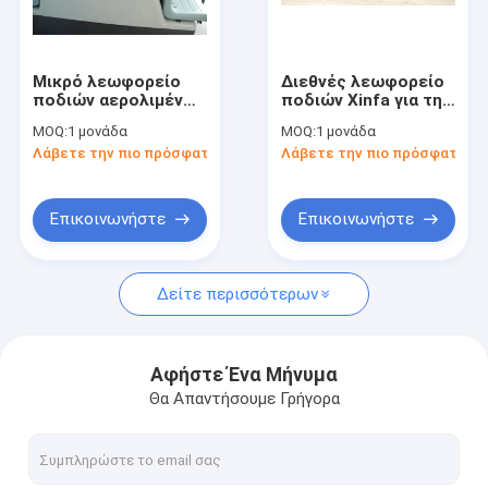
Γύρος εργοστασίων
Ποιοτικός έλεγχος
Μικρό λεωφορείο
Διεθνές λεωφορείο
ποδιών αερολιμένων
ποδιών Xinfa για τη
Μας ελάτε σε επαφή με
ακτίνας στροφής
μεταφορά
MOQ:
1 μονάδα
MOQ:
1 μονάδα
μεγάλης
αερολιμένων
Λάβετε την πιο πρόσφατη τιμή
Λάβετε την πιο πρόσφατη τι
περιεκτικότητας
Νέα
Ζητήστε ένα απόσπασμα
Επικοινωνήστε
Επικοινωνήστε
Δείτε περισσότερων
Λεωφορείο ποδιών αερολιμένων
Φορτηγό τομέα εστιάσεως
Αφήστε Ένα Μήνυμα
Θα Απαντήσουμε Γρήγορα
Αυτοπροωθούμενα σκαλοπάτια επιβατών
Αερολιμένας Ambulift