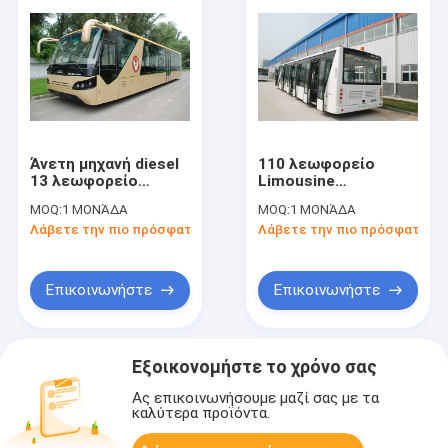
Άνετη μηχανή diesel
110 λεωφορείο
13 λεωφορείο
Limousine
ποδιών αερολιμένων
αερολιμένων
MOQ:
1 ΜΟΝΆΔΑ
MOQ:
1 ΜΟΝΆΔΑ
Seater με την ποδιά
επιβατών, 4
Λάβετε την πιο πρόσφατη τιμή
Λάβετε την πιο πρόσφατη τι
αργιλίου
λεωφορεία
αερολιμένων
μηχανών diesel
κτυπήματος
Επικοινωνήστε
Επικοινωνήστε
Εξοικονομήστε το χρόνο σας
Ας επικοινωνήσουμε μαζί σας με τα
καλύτερα προϊόντα.