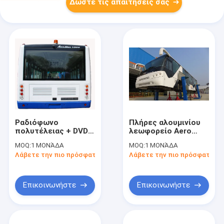
Δώστε τις απαιτήσεις σας
Ραδιόφωνο
Πλήρες αλουμινίου
πολυτέλειας + DVD +
λεωφορείο Aero
MP3 77 λεωφορείο
λεωφορείων
MOQ:
1 ΜΟΝΆΔΑ
MOQ:
1 ΜΟΝΆΔΑ
ποδιών αερολιμένων
αερολιμένων
Λάβετε την πιο πρόσφατη τιμή
Λάβετε την πιο πρόσφατη τι
επιβατών με τη βάση
σώματος διεθνές με
ροδών 7100mm
τα πρότυπα IATA
Επικοινωνήστε
Επικοινωνήστε