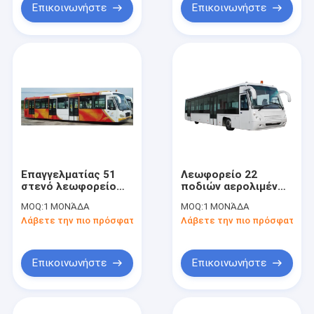
Επικοινωνήστε
Επικοινωνήστε
Επαγγελματίας 51
Λεωφορείο 22
στενό λεωφορείο
ποδιών αερολιμένων
10600mm×2700mm×3170mm
μηχανών της
MOQ:
1 ΜΟΝΆΔΑ
MOQ:
1 ΜΟΝΆΔΑ
ποδιών αερολιμένων
Cummins οχημάτων
Λάβετε την πιο πρόσφατη τιμή
Λάβετε την πιο πρόσφατη τι
σώματος επιβατών
πυκνών
δρομολογίων μόνιμη
περιοχή
Επικοινωνήστε
Επικοινωνήστε