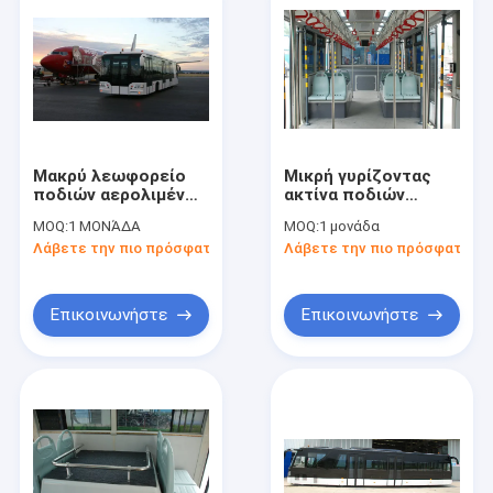
Μακρύ λεωφορείο
Μικρή γυρίζοντας
ποδιών αερολιμένων
ακτίνα ποδιών
200 λίτρου με το
λεωφορείων
MOQ:
1 ΜΟΝΆΔΑ
MOQ:
1 μονάδα
μόλυβδο 190H52 -
κεκλιμένων ραμπών
Λάβετε την πιο πρόσφατη τιμή
Λάβετε την πιο πρόσφατη τι
όξινη μπαταρία
μεταφοράς
αερολιμένων
Επικοινωνήστε
Επικοινωνήστε
Σπίτι
Προϊόντα
Περίπου εμείς