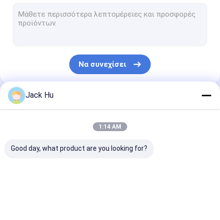
Αυτοπροωθούμενος φορτωτής ζωνών μεταφορέων
τρακτέρ ρυμούλκησης
Φορτηγό υπηρεσιών νερού
Να συνεχίσει
Φορτηγό σέρβις τουαλέτας
Λεωφορείο επιβατών αερολιμένων
Jack Hu
Οι Κατηγορίες Μας
Λεωφορείο Aero
1:14 AM
Λεωφορείο μεταφοράς αερολιμένων
Good day, what product are you looking for?
Εξοπλισμός αερολιμένων Xinfa
Χαμηλά λεωφορεία πατωμάτων
Λεωφορείο ποδιών
Φορτηγό τομέα
Αυτοπροωθού
Λεωφορείο οχημάτων πυκνών δρομολογίων αερολιμένων
αερολιμένων
εστιάσεως
σκαλοπάτια
επιβατών