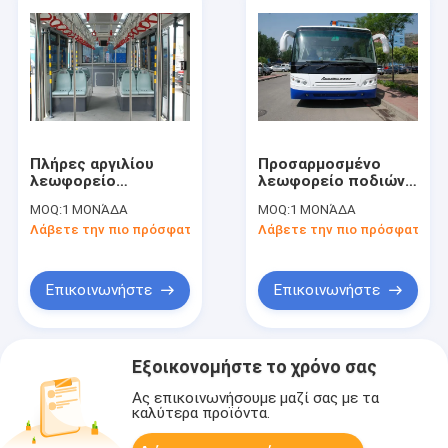
Πλήρες αργιλίου
Προσαρμοσμένο
λεωφορείο
λεωφορείο ποδιών
οχημάτων πυκνών
αερολιμένων 51
MOQ:
1 ΜΟΝΆΔΑ
MOQ:
1 ΜΟΝΆΔΑ
δρομολογίων
επιβατών, μικρό
Λάβετε την πιο πρόσφατη τιμή
Λάβετε την πιο πρόσφατη τι
σώματος ηλεκτρικό
λεωφορείο
στο λεωφορείο
αερολιμένων ακτίνας
ποδιών αερολιμένων
στροφής
Επικοινωνήστε
Επικοινωνήστε
Εξοικονομήστε το χρόνο σας
Ας επικοινωνήσουμε μαζί σας με τα
καλύτερα προϊόντα.