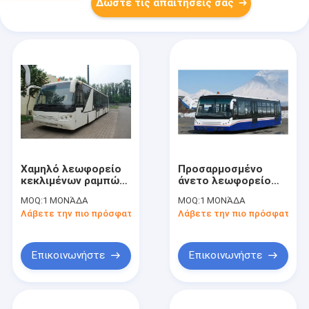
Δώστε τις απαιτήσεις σας
Χαμηλό λεωφορείο
Προσαρμοσμένο
κεκλιμένων ραμπών
άνετο λεωφορείο
λεωφορείων
13m×2.7m×3m
MOQ:
1 ΜΟΝΆΔΑ
MOQ:
1 ΜΟΝΆΔΑ
επιβατών
επιβατών
Λάβετε την πιο πρόσφατη τιμή
Λάβετε την πιο πρόσφατη τι
αερολιμένων
αερολιμένων 13
σώματος κραμάτων
καθισμάτων
άνθρακα μεγάλης
περιεκτικότητας
Επικοινωνήστε
Επικοινωνήστε
DC24V 240W