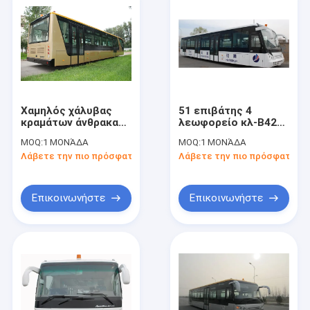
Χαμηλός χάλυβας
51 επιβάτης 4
κραμάτων άνθρακα
λεωφορείο κλ-B4270
51 λεωφορείο
Limousine
MOQ:
1 ΜΟΝΆΔΑ
MOQ:
1 ΜΟΝΆΔΑ
ποδιών αερολιμένων
αερολιμένων
Λάβετε την πιο πρόσφατη τιμή
Λάβετε την πιο πρόσφατη τι
επιβατών,
μηχανών diesel
λεωφορείο μηχανών
κτυπήματος
diesel 4 Strok
Επικοινωνήστε
Επικοινωνήστε
Σπίτι
Προϊόντα
Περίπου εμείς