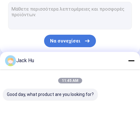
Αυτοπροωθούμενος φορτωτής ζωνών μεταφορέων
τρακτέρ ρυμούλκησης
Φορτηγό υπηρεσιών νερού
Να συνεχίσει
Φορτηγό σέρβις τουαλέτας
Λεωφορείο επιβατών αερολιμένων
Jack Hu
Οι Κατηγορίες Μας
Λεωφορείο Aero
11:45 AM
Λεωφορείο μεταφοράς αερολιμένων
Good day, what product are you looking for?
Εξοπλισμός αερολιμένων Xinfa
Χαμηλά λεωφορεία πατωμάτων
Λεωφορείο ποδιών
Φορτηγό τομέα
Αυτοπροωθού
Λεωφορείο οχημάτων πυκνών δρομολογίων αερολιμένων
αερολιμένων
εστιάσεως
σκαλοπάτια
επιβατών