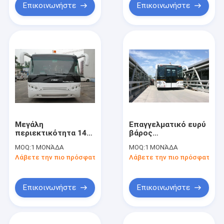
Επικοινωνήστε
Επικοινωνήστε
Μεγάλη
Επαγγελματικό ευρύ
περιεκτικότητα 14
βάρος
βάση 7100mm ροδών
συγκρατήσεων
MOQ:
1 ΜΟΝΆΔΑ
MOQ:
1 ΜΟΝΆΔΑ
λεωφορείων
λεωφορείων
Λάβετε την πιο πρόσφατη τιμή
Λάβετε την πιο πρόσφατη τι
Limousine
12250kgs ποδιών
αερολιμένων
αερολιμένων
λεωφορείων Tarmac
λεωφορείων Tarmac
καθισμάτων
σώματος
Επικοινωνήστε
Επικοινωνήστε