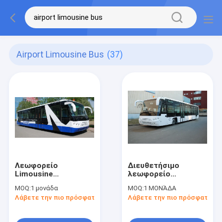
Airport Limousine Bus
(37)
Λεωφορείο
Διευθετήσιμο
Limousine
λεωφορείο
αερολιμένων
12300kgs Limousine
MOQ:
1 μονάδα
MOQ:
1 ΜΟΝΆΔΑ
μηχανών της
αερολιμένων
Λάβετε την πιο πρόσφατη τιμή
Λάβετε την πιο πρόσφατη τι
Cummins ισοδύναμο
λεωφορείων Aero
με Cobus 2700s
καθισμάτων μηχανών
diesel