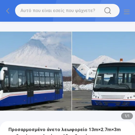
1
/
1
Προσαρμοσμένο άνετο λεωφορείο 13m×2.7m×3m