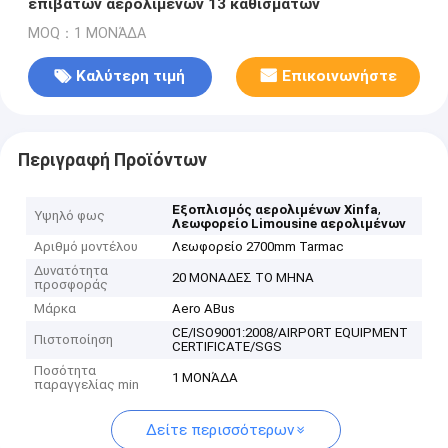
επιβατών αερολιμένων 13 καθισμάτων
MOQ：1 ΜΟΝΆΔΑ
Καλύτερη τιμή
Επικοινωνήστε
Περιγραφή Προϊόντων
,
Εξοπλισμός αερολιμένων Xinfa
Υψηλό φως
Λεωφορείο Limousine αερολιμένων
Αριθμό μοντέλου
Λεωφορείο 2700mm Tarmac
Δυνατότητα
20 ΜΟΝΑΔΕΣ ΤΟ ΜΗΝΑ
προσφοράς
Μάρκα
Aero ABus
CE/ISO9001:2008/AIRPORT EQUIPMENT
Πιστοποίηση
CERTIFICATE/SGS
Ποσότητα
1 ΜΟΝΆΔΑ
παραγγελίας min
Δείτε περισσότερων