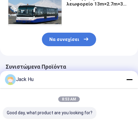
λεωφορείο 13m×2.7m×3m
επιβατών αερολιμένων 13
καθισμάτων
Να συνεχίσει
Συνιστώμενα Προϊόντα
Jack Hu
8:53 AM
Good day, what product are you looking for?
Όχημα πυκνών
Αντιολισθητικό
Το λεωφορεί
δρομολογίων 14
χαμηλό λεωφορείο
αερολιμένων
κάθισμα 6 μηχανή
ποδιών
διαμόρφωσης