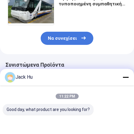
τυποποιημένη συμπαθητική
πόλεων αερολιμένων ζωή
υπηρεσιών σαϊτών ανθεκτική
Να συνεχίσει
Συνιστώμενα Προϊόντα
Jack Hu
11:22 PM
Good day, what product are you looking for?
Όχημα πυκνών
Αντιολισθητικό
Το λεωφορεί
δρομολογίων 14
χαμηλό λεωφορείο
αερολιμένων
κάθισμα 6 μηχανή
ποδιών
διαμόρφωσης