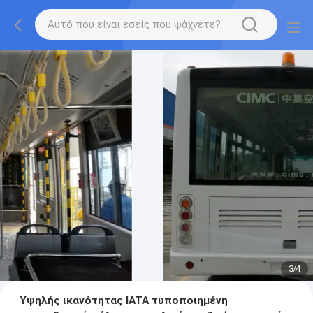
3
/
4
Υψηλής ικανότητας IATA τυποποιημένη