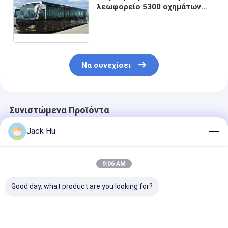
λεωφορείο 5300 οχημάτων
πυκνών δρομολογίων
αερολιμένων μηχανών diesel
κτυπήματος
Να συνεχίσει
Συνιστώμενα Προϊόντα
Jack Hu
9:06 AM
Good day, what product are you looking for?
Όχημα πυκνών
Αντιολισθητικό
Το λεωφορεί
δρομολογίων 14
χαμηλό λεωφορείο
αερολιμένων
κάθισμα 6 μηχανή
ποδιών
διαμόρφωσης