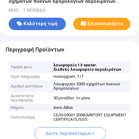
οχημάτων πυκνών δρομολογίων αερολιμένων
μηχανών diesel κτυπήματος
MOQ：1 ΜΟΝΆΔΑ
Καλύτερη τιμή
Επικοινωνήστε
Περιγραφή Προϊόντων
,
λεωφορείο 13 seater
Υψηλό φως
διεθνές λεωφορείο αερολιμένων
Όροι πληρωμής
moneygram, T/T
Λεωφορείο 5300 οχημάτων πυκνών
Αριθμό μοντέλου
δρομολογίων
Δυνατότητα
30 μονάδες το μήνα
προσφοράς
Μάρκα
Aero ABus
CE/ISO9001:2008/AIRPORT EQUIPMENT
Πιστοποίηση
CERTIFICATE/SGS
Δείτε περισσότερων