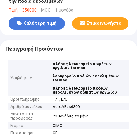
την ποδιά αερολιμένων
Τιμή：350000
MOQ：1 μονάδα
Καλύτερη τιμή
Επικοινωνήστε
Περιγραφή Προϊόντων
πλήρες λεωφορείο σωμάτων
αργιλίου tarmac
,
λεωφορείο ποδιών αερολιμένων
Υψηλό φως
tarmac
,
πλήρες λεωφορείο ποδιών
αερολιμένων σωμάτων αργιλίου
Όροι πληρωμής
T/T, L/C
Αριθμό μοντέλου
AeroABus6300
Δυνατότητα
20 μονάδες το μήνα
προσφοράς
Μάρκα
CIMC
Πιστοποίηση
CE