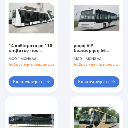
14 καθίσματα με 110
μικρή VIP
επιβάτες που
διακόσμηση 56
στέκονται την
λεωφορείων ποδιών
MOQ:
1 ΜΟΝΆΔΑ
MOQ:
1 ΜΟΝΆΔΑ
περιοχή για το
αερολιμένων
Λάβετε την πιο πρόσφατη τιμή
Λάβετε την πιο πρόσφατη τι
λεωφορείο ποδιών
επιβατών επιβάτες
αερολιμένων
που στέκονται την
περιοχή
Επικοινωνήστε
Επικοινωνήστε
Σπίτι
Προϊόντα
Περίπου εμείς