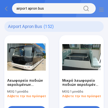
Airport Apron Bus
(152)
Λεωφορείο ποδιών
Μικρό λεωφορείο
αερολιμένων
ποδιών αερολιμένων
μηχανών diesel
ακτίνας στροφής
MOQ:
1 μονάδα
MOQ:
1 μονάδα
κτυπήματος GSE 4
μεγάλης
Λάβετε την πιο πρόσφατη τιμή
Λάβετε την πιο πρόσφατη τι
περιεκτικότητας