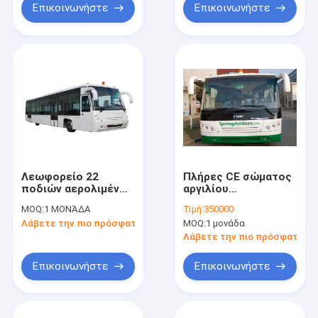
Επικοινωνήστε
Επικοινωνήστε
Λεωφορείο 22
Πλήρες CE σώματος
ποδιών αερολιμένων
αργιλίου
μηχανών της
λεωφορείων ποδιών
MOQ:
1 ΜΟΝΆΔΑ
Τιμή:
350000
Cummins οχημάτων
αερολιμένων Tarmac
Λάβετε την πιο πρόσφατη τιμή
MOQ:
1 μονάδα
πυκνών
δρομολογίων μόνιμη
Λάβετε την πιο πρόσφατη τι
περιοχή
Επικοινωνήστε
Επικοινωνήστε