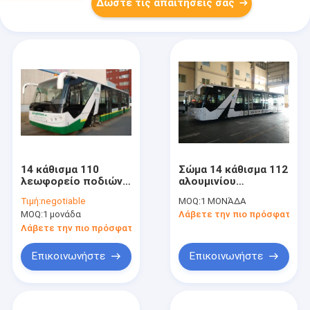
Δώστε τις απαιτήσεις σας
14 κάθισμα 110
Σώμα 14 κάθισμα 112
λεωφορείο ποδιών
αλουμινίου
αερολιμένων
λεωφορείο ποδιών
Τιμή:
negotiable
MOQ:
1 ΜΟΝΆΔΑ
χωρητικότητας
αερολιμένων
MOQ:
1 μονάδα
Λάβετε την πιο πρόσφατη τι
επιβατών
χωρητικότητας
επιβατών
Λάβετε την πιο πρόσφατη τιμή
Επικοινωνήστε
Επικοινωνήστε