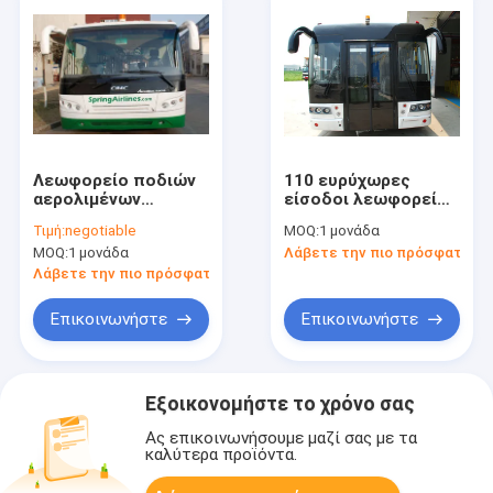
Λεωφορείο ποδιών
110 ευρύχωρες
αερολιμένων
είσοδοι λεωφορείων
μεταφοράς μηχανών
ποδιών αερολιμένων
Τιμή:
negotiable
MOQ:
1 μονάδα
diesel έξι πορτών
οχημάτων πυκνών
MOQ:
1 μονάδα
Λάβετε την πιο πρόσφατη τι
δρομολογίων
Λάβετε την πιο πρόσφατη τιμή
Επικοινωνήστε
Επικοινωνήστε
Εξοικονομήστε το χρόνο σας
Ας επικοινωνήσουμε μαζί σας με τα
καλύτερα προϊόντα.