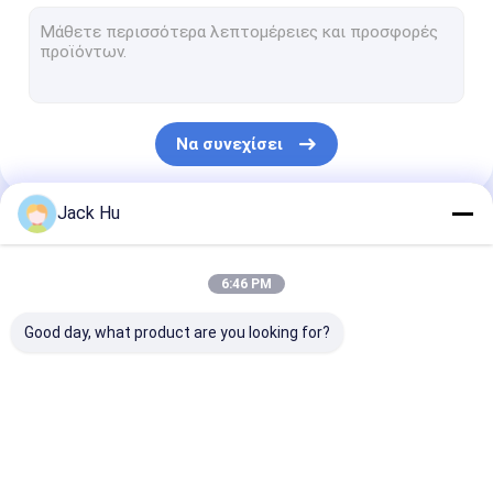
Αυτοπροωθούμενος φορτωτής ζωνών μεταφορέων
τρακτέρ ρυμούλκησης
Φορτηγό υπηρεσιών νερού
Να συνεχίσει
Φορτηγό σέρβις τουαλέτας
Λεωφορείο επιβατών αερολιμένων
Jack Hu
Οι Κατηγορίες Μας
Λεωφορείο Aero
6:46 PM
Λεωφορείο μεταφοράς αερολιμένων
Good day, what product are you looking for?
Εξοπλισμός αερολιμένων Xinfa
Χαμηλά λεωφορεία πατωμάτων
Λεωφορείο ποδιών
Φορτηγό τομέα
Αυτοπροωθού
Λεωφορείο οχημάτων πυκνών δρομολογίων αερολιμένων
αερολιμένων
εστιάσεως
σκαλοπάτια
επιβατών