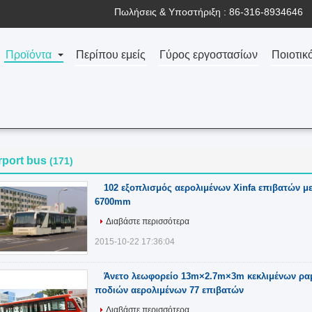
Πωλήσεις & Υποστήριξη :
86-316-8934646
Προϊόντα
Περίπου εμείς
Γύρος εργοστασίων
Ποιοτικ
rport bus
(171)
102 εξοπλισμός αερολιμένων Xinfa επιβατών μ
6700mm
Διαβάστε περισσότερα
2015-10-22 17:36:04
Άνετο λεωφορείο 13m×2.7m×3m κεκλιμένων ρ
ποδιών αερολιμένων 77 επιβατών
Διαβάστε περισσότερα