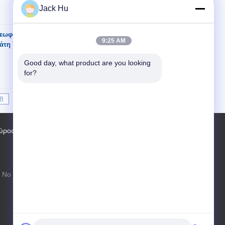
Jack Hu
λεωφορείων
Επικοινωνία
9:25 AM
άτη 77
Good day, what product are you looking 
for?
8
9
10
11
>>
>|
ύρος εργοστασίων
Επαφές
Sitemap
Νο 97 δρόμος Changping, πόλη Shahe,
περιοχή Changping, Πεκίνο, Λαϊκή
Δημοκρατία της Κίνας, 102206
xf.hyt@stas.cimc.com