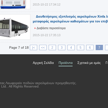
2015-10-22 17:34:12
Διευθετήσιμος εξοπλισμός αερολιμένων Xinfa 
μεταφοράς αερολιμένων καθισμάτων για τον επιβ
Διαβάστε περισσότερα
2015-10-22 17:35:13
Page 7 of 18
|<
<<
2
3
4
5
6
7
Αρχική Σελίδα
Προϊόντα
Σχετικά με εμάς
Γ
ητας Λεωφορείο ποδιών αερολιμένων προμηθευτής.
td.. All Rights Reserved.