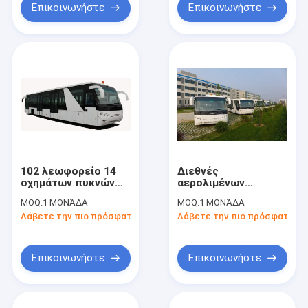
Επικοινωνήστε
Επικοινωνήστε
102 λεωφορείο 14
Διεθνές
οχημάτων πυκνών
αερολιμένων
δρομολογίων
οχημάτων πυκνών
MOQ:
1 ΜΟΝΆΔΑ
MOQ:
1 ΜΟΝΆΔΑ
αερολιμένων
δρομολογίων
Λάβετε την πιο πρόσφατη τιμή
Λάβετε την πιο πρόσφατη τι
επιβατών
λεωφορείο σώματος
λεωφορείο Seater
λεωφορείων ευρύ με
με το μόλυβδο
το σύστημα δημόσια
190H52 - όξινη
διευθύνσεων DC24V
Επικοινωνήστε
Επικοινωνήστε
μπαταρία
240W