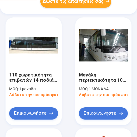
Δώστε τις απαιτήσεις σας
110 χωρητικότητα
Μεγάλη
επιβατών 14 ποδιά
περιεκτικότητα 102
λεωφορείων
λεωφορείο ποδιών
MOQ:
1 μονάδα
MOQ:
1 ΜΟΝΆΔΑ
καθισμάτων για τον
αερολιμένων
Λάβετε την πιο πρόσφατη τιμή
Λάβετε την πιο πρόσφατη τι
αερολιμένα
εξοπλισμού
αερολιμένων Xinfa
επιβατών
Επικοινωνήστε
Επικοινωνήστε