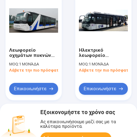
Λεωφορείο
Ηλεκτρικό
οχημάτων πυκνών
λεωφορείο
δρομολογίων
επιβατών
MOQ:
1 ΜΟΝΆΔΑ
MOQ:
1 ΜΟΝΆΔΑ
αερολιμένων με 110
καθισμάτων
Λάβετε την πιο πρόσφατη τιμή
Λάβετε την πιο πρόσφατη τι
επιβάτες 14 μηχανή
αερολιμένων
της Cummins
ισοδύναμο με Cobus
καθισμάτων
3000 σχέδιο
Επικοινωνήστε
Επικοινωνήστε
Εξοικονομήστε το χρόνο σας
Ας επικοινωνήσουμε μαζί σας με τα
καλύτερα προϊόντα.