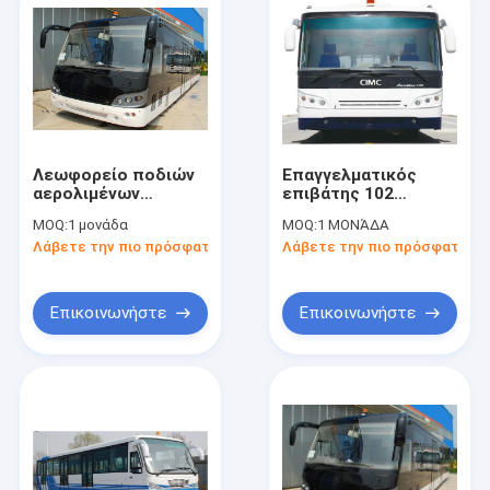
Λεωφορείο ποδιών
Επαγγελματικός
αερολιμένων
επιβάτης 102
μηχανών diesel
λεωφορείο
MOQ:
1 μονάδα
MOQ:
1 ΜΟΝΆΔΑ
κτυπήματος GSE 4
επιβατών
Λάβετε την πιο πρόσφατη τιμή
Λάβετε την πιο πρόσφατη τι
αερολιμένων 200
λίτρου με τη
ζωγραφική PPG
Επικοινωνήστε
Επικοινωνήστε
Σπίτι
Προϊόντα
Περίπου εμείς