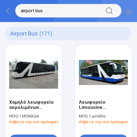
Airport Bus
(171)
Χαμηλό λεωφορείο
Λεωφορείο
αερολιμένων
Limousine
λεωφορείων
αερολιμένων
MOQ:
1 ΜΟΝΆΔΑ
MOQ:
1 μονάδα
πατωμάτων
μηχανών της
Λάβετε την πιο πρόσφατη τιμή
Λάβετε την πιο πρόσφατη τι
επιβατών ποδιών με
Cummins ισοδύναμο
το σώμα αργιλίου
με Cobus 2700s