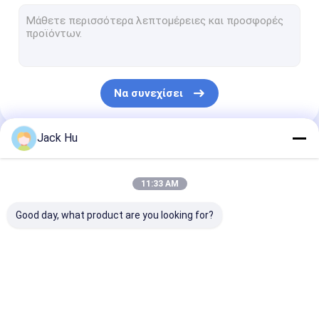
Αυτοπροωθούμενος φορτωτής ζωνών μεταφορέων
τρακτέρ ρυμούλκησης
Φορτηγό υπηρεσιών νερού
Να συνεχίσει
Φορτηγό σέρβις τουαλέτας
Λεωφορείο επιβατών αερολιμένων
Jack Hu
Οι Κατηγορίες Μας
Λεωφορείο Aero
11:33 AM
Λεωφορείο μεταφοράς αερολιμένων
Good day, what product are you looking for?
Εξοπλισμός αερολιμένων Xinfa
Χαμηλά λεωφορεία πατωμάτων
Λεωφορείο ποδιών
Φορτηγό τομέα
Αυτοπροωθού
Λεωφορείο οχημάτων πυκνών δρομολογίων αερολιμένων
αερολιμένων
εστιάσεως
σκαλοπάτια
επιβατών