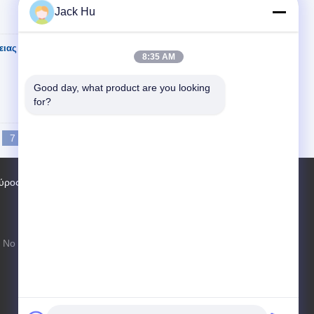
Jack Hu
ειας πλάτους μόνιμη
Επικοινωνία
8:35 AM
Good day, what product are you looking 
for?
7
8
9
>>
>|
ύρος εργοστασίων
Επαφές
Sitemap
Νο 97 δρόμος Changping, πόλη Shahe,
περιοχή Changping, Πεκίνο, Λαϊκή
Δημοκρατία της Κίνας, 102206
xf.hyt@stas.cimc.com