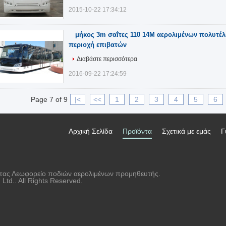
2015-10-22 17:34:12
μήκος 3m σαΐτες 110 14M αερολιμένων πολυτέλ
περιοχή επιβατών
Διαβάστε περισσότερα
2016-09-22 17:24:59
Page 7 of 9
|<
<<
1
2
3
4
5
6
Αρχική Σελίδα
Προϊόντα
Σχετικά με εμάς
Γ
ητας Λεωφορείο ποδιών αερολιμένων προμηθευτής.
td.. All Rights Reserved.